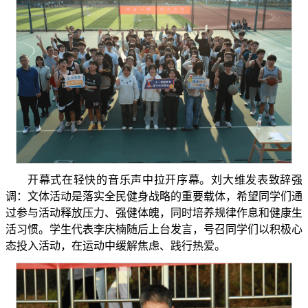
开幕式在轻快的音乐声中拉开序幕。刘大维发表致辞强
调：文体活动是落实全民健身战略的重要载体，希望同学们通
过参与活动释放压力、强健体魄，同时培养规律作息和健康生
活习惯。学生代表李庆楠随后
上台发言
，号召同学们以积极心
态投入活动，在运动中缓解焦虑、践行热爱。