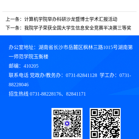
上一条：
计算机学院举办科研沙龙暨博士学术汇报活动
下一条：
我院学子荣获全国大学生信息安全竞赛半决赛三等奖
办公室地址：湖南省长沙市岳麓区枫林三路1015号湖南第
一师范学院玉衡楼
邮编：410205
联系电话 党政办/教务办：0731-82841128 学工办：0731-
88228046
招生热线 0731-88228176、82841171