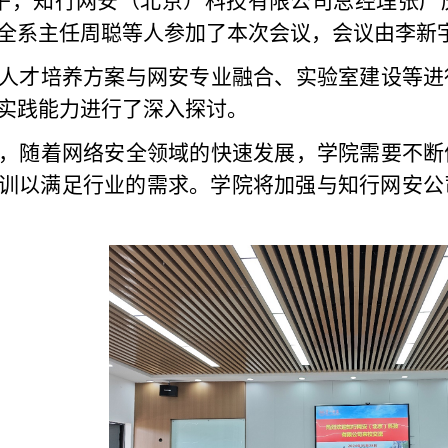
午，知行网安
（
北京
）
科技有限公司
总经理张广
全系主任周聪等人参加了本次会议，会议由李新
人才
培养方案与网安专业
融合
、
实验室建设
等
进
实践能力进行了深入探讨。
，随着网络安全领域的快速发展，学院需要不断
训以满足行业的需求。
学院将
加强与知行网安公