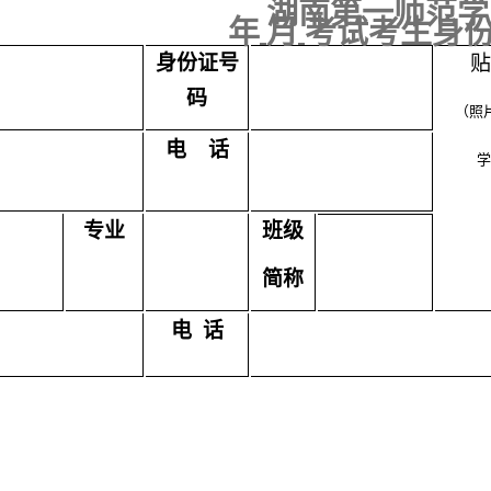
湖南第一师范学
年
月
考试考生身
身份证号
贴
码
（照
电 话
学
专业
班级
简称
电 话