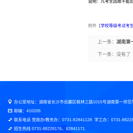
说明：凡考生因故不能
附件【
学校等级考试考生
上一条：
湖南第
下一条：没有了
办公室地址：湖南省长沙市岳麓区枫林三路1015号湖南第一师范
邮编：410205
联系电话 党政办/教务办：0731-82841128 学工办：0731-88228
招生热线 0731-88228176、82841171