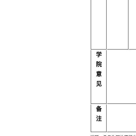
学
院
意
见
备
注