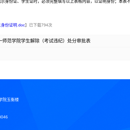
出示身份证、学生证时，必须完整填写以上表格内容，以证明身份；本表
身份证明.doc
】已下载
794
次
一师范学院学生解除（考试违纪）处分审批表
学院玉衡楼
046