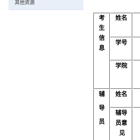
其他资源
考
姓名
生
信
学号
息
学院
辅
姓名
导
辅导
员
员意
见