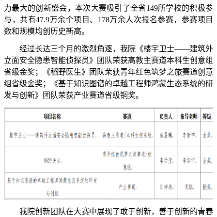
力最大的创新盛会，本次大赛吸引了全省
149所
学
校的积极参
与，共有
47.9万余个项目、178万余人次报名参赛，参赛项目
数和规模均创历史新高。
经过长达三个月的激烈角逐，
我
院《楼宇卫士
——建筑外
立面安全隐患智能侦探员》团队荣获高教主赛道
本科生
创意组
省级金奖；《稻野医生》团队荣获青年红色筑梦之旅赛道创意
组省级金奖；《基于知识图谱的卓越工程师鸿蒙生态系统的研
发与创新》团队荣获产业赛道省级铜奖。
我院创新团队在大赛中展现了敢于创新，善于创新的青春