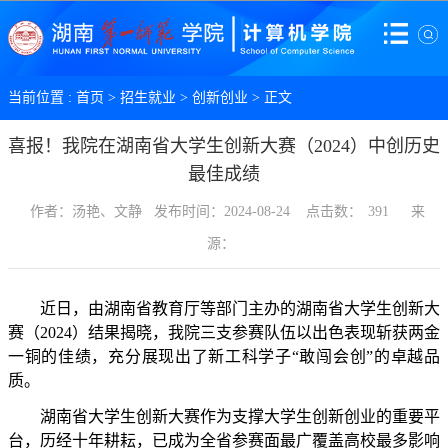
当前位置 :
首页
>
招生就业
>
创新创业
> 正文
喜报！我院在湖南省大学生创新大赛（2024）中创历史
最佳成绩
作者：汤艳、文静
发布时间：2024-08-24
点击数：
391
来
源：
近日，由湖南省教育厅等部门主办的湖南省大学生创新大
赛（
2024）结果揭晓，
我
院三支参赛队伍以出色表现斩获两金
一铜的佳绩，充分展现出了新工科学子
“敢闯会创”的卓越品
质。
湖南省大学生创新大赛作为支撑大学生创新创业的重要平
台，历经十年耕耘，已成为全省参赛面最广覆盖高校最多影响