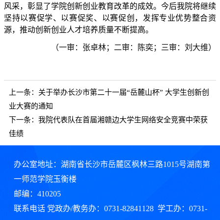
风采，彰显了学院创新创业教育改革的成效。今后我院将继续
坚持以赛促学、以赛促奖、以赛促创，发挥专业优势整合资
源，推动创新创业人才培养质量不断提高。
（一审：张卓林
；二审：陈奕；三审：刘大维）
上一条：
关于举办长沙市第二十一届“岳麓山杯” 大学生创新创
业大赛的通知
下一条：
我院代表队在首届湘赣边大学生网络安全竞赛中荣获
佳绩
办公室地址：湖南省长沙市岳麓区枫林三路1015号湖南第
一师范学院玉衡楼
邮编：410205
联系电话 党政办/教务办：0731-82841128 学工办：0731-