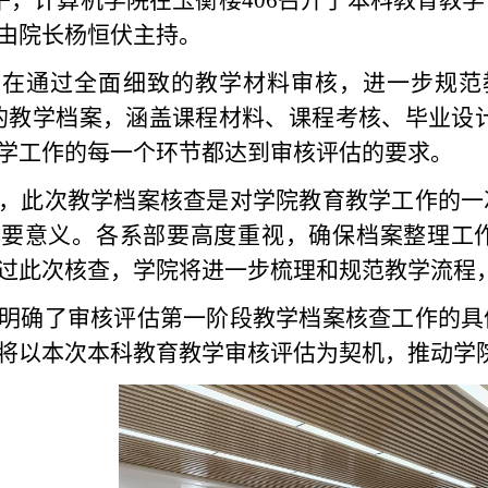
上午，计算机学院在玉衡楼406召开
了
本科教育教学
由院长杨恒伏主持。
旨在通过全面细致的教学材料审核，进一步规范
24学年的教学档案，涵盖课程材料、课程考核、毕业
学工作的每一个环节都达到审核评估的要求。
，此次教学档案核查是对学院教育教学工作的一
重要意义。各系部
要
高度重视，确保档案整理工
过此次核查，学院将进一步梳理和规范教学流程
明确了审核评估第一阶段教学档案核查工作的具
将
以
本次本科教育教学审核评估
为契机
，推动学