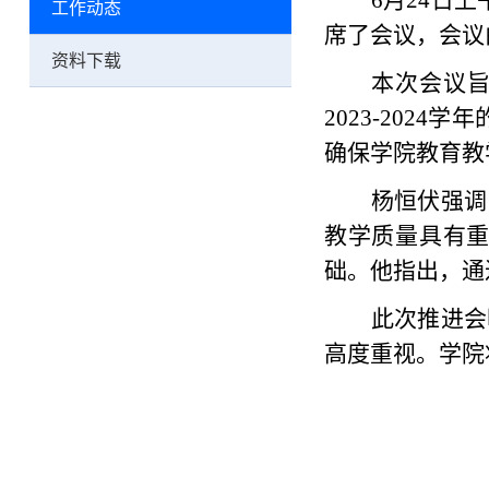
6月24日
工作动态
席
了
会议
，
会议
资料下载
本次会议
2023-20
确保学院教育教
杨恒伏
强调
教学质量具有
础。他
指出
，通
此次推进会
高度重视。学院