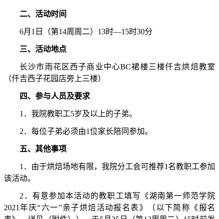
二、活动时间
6
月
1
日（第
14
周周二）
13
时—
15
时
30
分
三、活动地点
长沙市雨花区西子商业中心
BC
裙楼三楼仟吉烘焙教室
（仟吉西子花园店旁上三楼）
四、参与人员及要求
1
．我院教职工
5
岁及以上的子弟。
2
．每位子弟必须由
1
位家长陪同参加。
五、其他事项
1
．由于烘焙场地有限，我院分工会可推荐
1
名教职工参加
该活动。
2
．有意参加本活动的教职工填写《湖南第一师范学院
2021
年庆“六一”亲子烘焙活动报名表》（以下简称《报名