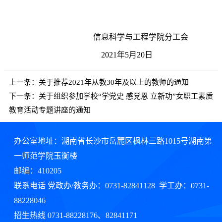
信息科学与工程学院分工会
2021
年
5
月
20
日
上一条：
关于推荐2021年从教30年及以上的教师的通知
下一条：
关于组织参加学校“学党史 感党恩 立新功”女职工素质
教育活动专题讲座的通知
办公室地址：湖南省长沙市岳麓区枫林三路1015号湖南第
一师范学院玉衡楼
邮编：410205
联系电话 党政办/教务办：0731-82841128 学工办：0731-
88228046
招生热线 0731-88228176、82841171