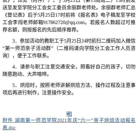
表》，详见（附件）），于
5
月
25
日（第
13
周周二）
15
时前发
送至发至学院分工会女工委员余丽群老师处。余丽群老师汇总
《登记表》后于
5
月
25
日
17
时前将《报名表》电子稿发至学校
工会李闯老师邮箱
917862720@qq.com
。若报名人数超过可推
荐名额，则按报名的先后顺序推荐。
3
．参加活动的教职工于
5
月
25
日
24
时前扫二维码加入微信
“第一师范亲子活动群”（二维码请向学院分工会工作人员咨
询），便于工作联系。
4
．请参与职工注意交通安全，照看好自己的孩子，切勿
随意跑动、大声喧哗。
5
．烘焙时，按照老师讲解烘焙方法、操作过程及注意事
项后再进行制作，注意操作安全。
附件 湖南第一师范学院2021年庆“六一”亲子烘焙活动报名
表.doc