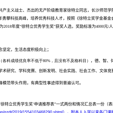
共产主义战士、杰出的无产阶级教育家徐特立同志，长沙师范学
年勇攀科技高峰，培养优秀科技人才，按照《徐特立奖学金基金
作为2018年度“徐特立优秀学生奖”获奖人选，奖励标准为4000
念坚定，生活态度积极向上；
异（各科成绩优良率不低于80%，且没有不及格科目）
，德、智、
、学术研究、学科竞赛、创新发明、社会实践、社会工作、文体竞
锋模范带头作用，有典型性事迹得到普遍认可。
“‘徐特立优秀学生奖’申请推荐表”一式两份和情况汇总表一份（
f.cn/column/gzdt/2019/1554103468290.shtml），