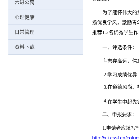
六进公寓
为了缅怀伟大的
心理健康
扬优良学风，激励青
日常管理
推荐1-2名优秀学生
资料下载
一、评选条件：
1.
志存高远，信
2.学习成绩优
3.在道德风尚
4.
在学生中起先
二、申报要求：
1.申请者应填写
http://xjj.css