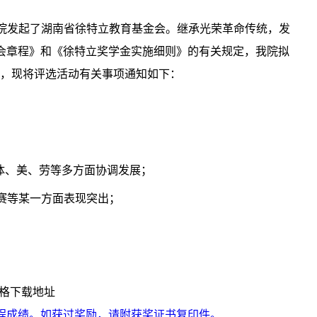
院发起了湖南省徐特立教育基金会。继承光荣革命传统，发
会章程》和《徐特立奖学金实施细则》的有关规定，我院拟
元/人，现将评选活动有关事项通知如下：
体、美、劳等多方面协调发展
；
赛等某一方面表现突出；
表格下载地址
附本人入学以来各门课程成绩。如获过奖励，请附获奖证书复印件。