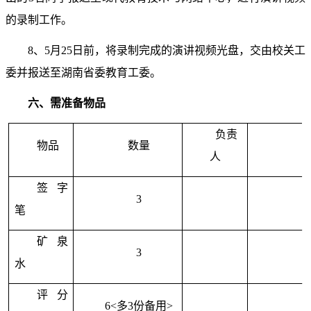
的录制工作。
8
、
5
月
25
日前，将录制完成的演讲视频光盘，交由校关工
委并报送至湖南省委教育工委。
六、需准备物品
负责
物品
数量
人
签字
3
笔
矿泉
3
水
评分
6<
多
3
份备用
>