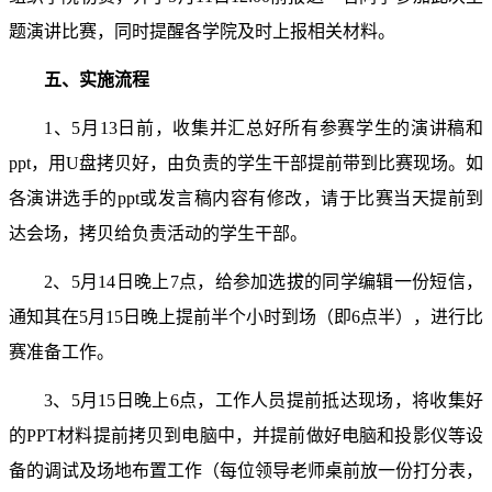
题演讲比赛，同时提醒各学院及时上报相关材料。
五、实施流程
1
、
5
月
13
日前，收集并汇总好所有参赛学生的演讲稿和
ppt
，用
U
盘拷贝好，由负责的学生干部提前带到比赛现场。如
各演讲选手的
ppt
或发言稿内容有修改，请于比赛当天提前到
达会场，拷贝给负责活动的学生干部。
2
、
5
月
14
日晚上
7
点，给参加选拔的同学编辑一份短信，
通知其在
5
月
15
日晚上提前半个小时到场（即
6
点半），进行比
赛准备工作。
3
、
5
月
15
日晚上
6
点，工作人员提前抵达现场，将收集好
的
PPT
材料提前拷贝到电脑中，并提前做好电脑和投影仪等设
备的调试及场地布置工作（每位领导老师桌前放一份打分表，