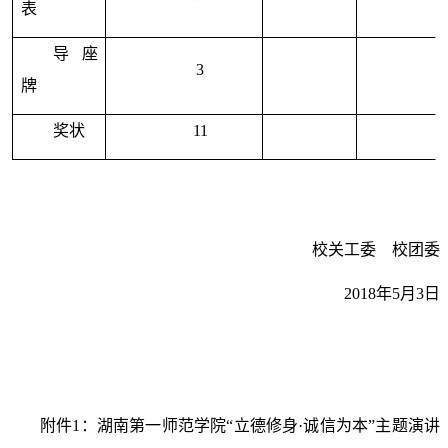
表
导座
3
牌
奖状
11
校关工委
校团委
2018
年
5
月
3
日
附件
1
：湖南第一师范学院“立德修身·诚信为本”主题演讲