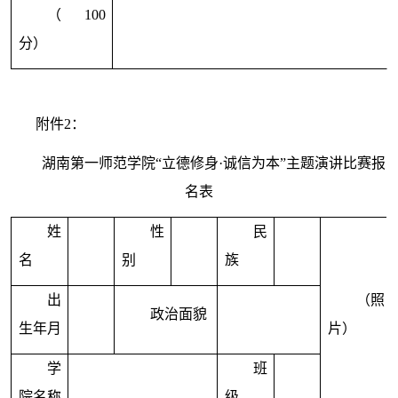
（
100
分）
附件
2
：
湖南第一师范学院“立德修身·诚信为本”主题演讲比赛报
名表
姓
性
民
名
别
族
出
（照
政治面貌
生年月
片）
学
班
院名称
级