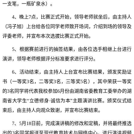
一支笔，一瓶矿泉水）。
4
、晚上
7
点，比赛正式开始，领导老师就坐后，由主持人
（冯子旭）上台给各位同学老师致开场词，介绍到场的领导及
评委老师，并宣布本次选拔比赛正式开始。
5
、根据赛前进行的抽签结果，由各位选手相继上台进行
演讲，领导老师根据评分标准要求进行评分。
6
、活动结束，由主持人上台宣布比赛结果，颁发奖励证
书（一等奖
3
名，二等奖
3
名，三等奖
5
名），其中荣获一等奖
的
3
名同学将代表我校参加
6
月份由湖南省委教育工委举办的湖
南省大学生“立德修身·诚信为本”主题演讲比赛。颁奖仪式结
束后，由主持人向观众致谢，并宣布比赛结束。
7
、
5
月
18
日前，完成演讲稿的修改和定稿，并将最终推选
出的
3
名同学报送至现代教育技术与网络中心，进行演讲视频