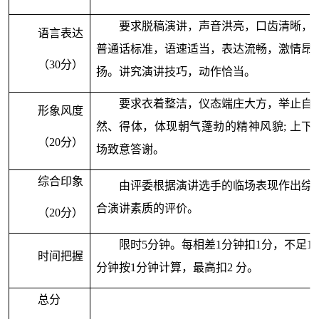
要求脱稿演讲，声音洪亮，口齿清晰，
语言表达
普通话标准，语速适当，表达流畅，激情昂
（
30
分）
扬。讲究演讲技巧，动作恰当。
要求衣着整洁，仪态端庄大方，举止自
形象风度
然、得体，体现朝气蓬勃的精神风貌
;
上下
（
20
分）
场致意答谢。
综合印象
由评委根据演讲选手的临场表现作出综
合演讲素质的评价。
（
20
分）
限时
5
分钟。每相差
1
分钟扣
1
分，不足
1
时间把握
分钟按
1
分钟计算，最高扣
2
分。
总分