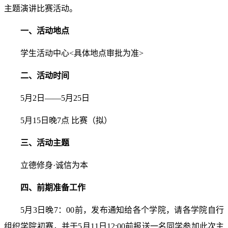
主题演讲比赛活动。
一、活动地点
学生活动中心
<
具体地点审批为准
>
二、活动时间
5
月
2
日——
5
月
25
日
5
月
15
日晚
7
点 比赛（拟）
三、活动主题
立德修身·诚信为本
四、前期准备工作
5
月
3
日晚
7
：
00
前，发布通知给各个学院，请各学院自行
组织学院初赛，并于
5
月
11
日
12:00
前报送一名同学参加此次主